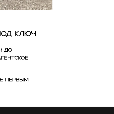
под ключ
ч до
агентское
те первым