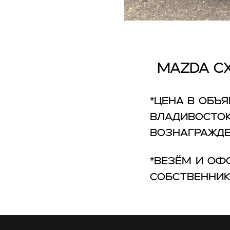
Mazda C
*Цена в объ
Владивосток
вознагражде
*Везём и оф
собственни