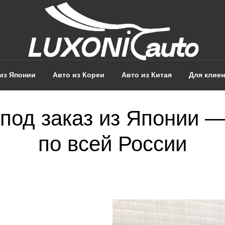
из Японии
Авто из Кореи
Авто из Китая
Для клие
под заказ из Японии —
по всей России