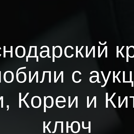
нодарский к
обили с аук
, Кореи и Ки
ключ