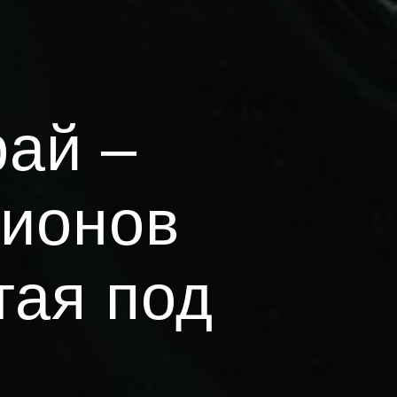
рай –
ционов
тая под