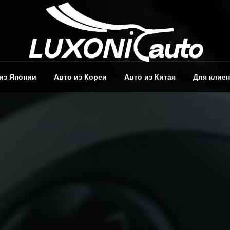
из Японии
Авто из Кореи
Авто из Китая
Для клие