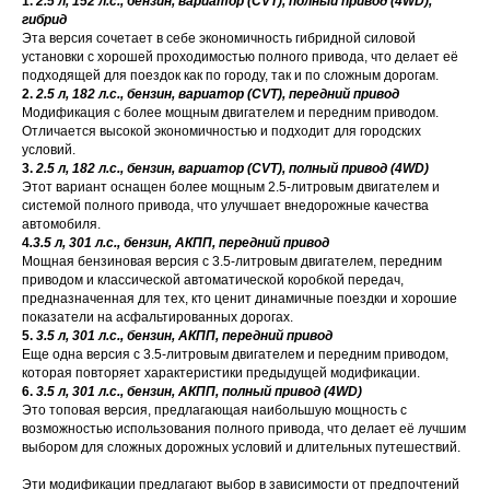
1.
2.5 л, 152 л.с., бензин, вариатор (CVT), полный привод (4WD),
гибрид
Эта версия сочетает в себе экономичность гибридной силовой
установки с хорошей проходимостью полного привода, что делает её
подходящей для поездок как по городу, так и по сложным дорогам.
2.
2.5 л, 182 л.с., бензин, вариатор (CVT), передний привод
Модификация с более мощным двигателем и передним приводом.
Отличается высокой экономичностью и подходит для городских
условий.
3.
2.5 л, 182 л.с., бензин, вариатор (CVT), полный привод (4WD)
Этот вариант оснащен более мощным 2.5-литровым двигателем и
системой полного привода, что улучшает внедорожные качества
автомобиля.
4
.3.5 л, 301 л.с., бензин, АКПП, передний привод
Мощная бензиновая версия с 3.5-литровым двигателем, передним
приводом и классической автоматической коробкой передач,
предназначенная для тех, кто ценит динамичные поездки и хорошие
показатели на асфальтированных дорогах.
5.
3.5 л, 301 л.с., бензин, АКПП, передний привод
Еще одна версия с 3.5-литровым двигателем и передним приводом,
которая повторяет характеристики предыдущей модификации.
6.
3.5 л, 301 л.с., бензин, АКПП, полный привод (4WD)
Это топовая версия, предлагающая наибольшую мощность с
возможностью использования полного привода, что делает её лучшим
выбором для сложных дорожных условий и длительных путешествий.
Эти модификации предлагают выбор в зависимости от предпочтений