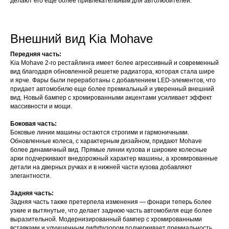
делают его еще более привлекательным для автолюбителей.
Внешний вид Kia Mohave
Передняя часть:
Kia Mohave 2-го рестайлинга имеет более агрессивный и современный
вид благодаря обновленной решетке радиатора, которая стала шире
и ярче. Фары были переработаны с добавлением LED-элементов, что
придает автомобилю еще более премиальный и уверенный внешний
вид. Новый бампер с хромированными акцентами усиливает эффект
массивности и мощи.
Боковая часть:
Боковые линии машины остаются строгими и гармоничными.
Обновленные колеса, с характерным дизайном, придают Mohave
более динамичный вид. Прямые линии кузова и широкие колесные
арки подчеркивают внедорожный характер машины, а хромированные
детали на дверных ручках и в нижней части кузова добавляют
элегантности.
Задняя часть:
Задняя часть также претерпела изменения — фонари теперь более
узкие и вытянутые, что делает заднюю часть автомобиля еще более
выразительной. Модернизированный бампер с хромированными
вставками и улучшенным диффузором подчеркивает премиальность