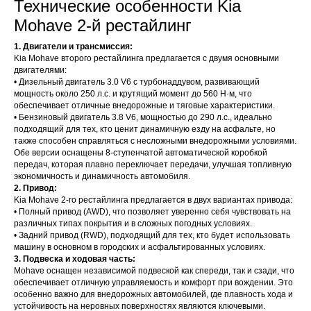
Технические особенности Kia
Mohave 2-й рестайлинг
1. Двигатели и трансмиссия:
Kia Mohave второго рестайлинга предлагается с двумя основными
двигателями:
• Дизельный двигатель 3.0 V6 с турбонаддувом, развивающий
мощность около 250 л.с. и крутящий момент до 560 Н·м, что
обеспечивает отличные внедорожные и тяговые характеристики.
• Бензиновый двигатель 3.8 V6, мощностью до 290 л.с., идеально
подходящий для тех, кто ценит динамичную езду на асфальте, но
также способен справляться с несложными внедорожными условиями.
Обе версии оснащены 8-ступенчатой автоматической коробкой
передач, которая плавно переключает передачи, улучшая топливную
экономичность и динамичность автомобиля.
2. Привод:
Kia Mohave 2-го рестайлинга предлагается в двух вариантах привода:
• Полный привод (AWD), что позволяет уверенно себя чувствовать на
различных типах покрытия и в сложных погодных условиях.
• Задний привод (RWD), подходящий для тех, кто будет использовать
машину в основном в городских и асфальтированных условиях.
3. Подвеска и ходовая часть:
Mohave оснащен независимой подвеской как спереди, так и сзади, что
обеспечивает отличную управляемость и комфорт при вождении. Это
особенно важно для внедорожных автомобилей, где плавность хода и
устойчивость на неровных поверхностях являются ключевыми.