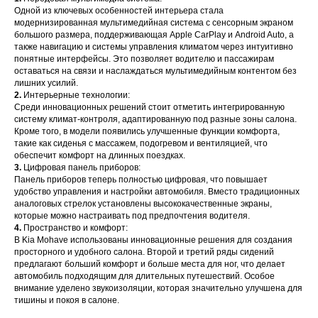
Одной из ключевых особенностей интерьера стала
модернизированная мультимедийная система с сенсорным экраном
большого размера, поддерживающая Apple CarPlay и Android Auto, а
также навигацию и системы управления климатом через интуитивно
понятные интерфейсы. Это позволяет водителю и пассажирам
оставаться на связи и наслаждаться мультимедийным контентом без
лишних усилий.
2.
Интерьерные технологии:
Среди инновационных решений стоит отметить интегрированную
систему климат-контроля, адаптированную под разные зоны салона.
Кроме того, в модели появились улучшенные функции комфорта,
такие как сиденья с массажем, подогревом и вентиляцией, что
обеспечит комфорт на длинных поездках.
3.
Цифровая панель приборов:
Панель приборов теперь полностью цифровая, что повышает
удобство управления и настройки автомобиля. Вместо традиционных
аналоговых стрелок установлены высококачественные экраны,
которые можно настраивать под предпочтения водителя.
4.
Пространство и комфорт:
В Kia Mohave использованы инновационные решения для создания
просторного и удобного салона. Второй и третий ряды сидений
предлагают больший комфорт и больше места для ног, что делает
автомобиль подходящим для длительных путешествий. Особое
внимание уделено звукоизоляции, которая значительно улучшена для
тишины и покоя в салоне.