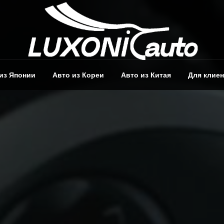
из Японии
Авто из Кореи
Авто из Китая
Для клие