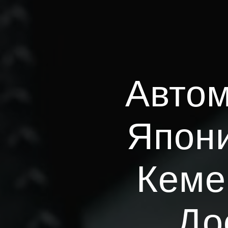
Автом
Япони
Кеме
До