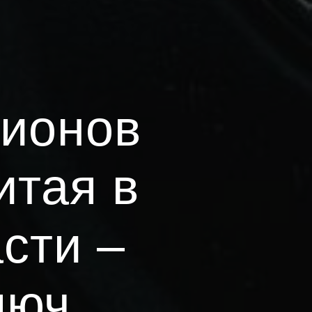
ционов
итая в
сти –
люч