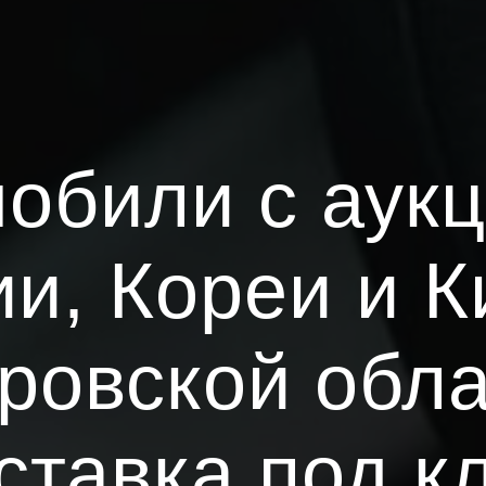
обили с аук
и, Кореи и К
ровской обла
ставка под к