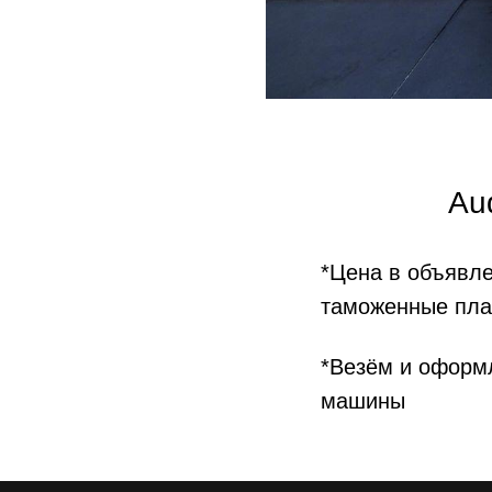
Au
*Цена в объявле
таможенные плат
*Везём и оформл
машины