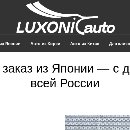
из Японии
Авто из Кореи
Авто из Китая
Для клие
 заказ из Японии — с 
всей России