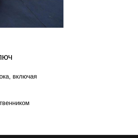
люч
ока, включая
ственником