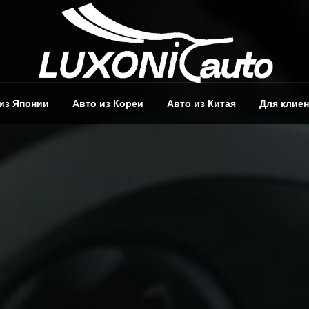
из Японии
Авто из Кореи
Авто из Китая
Для клие