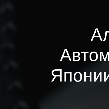
Ал
Автом
Японии