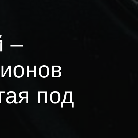
й –
ционов
тая под