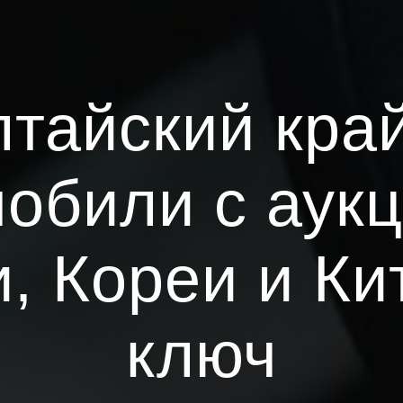
тайский кра
обили с аук
, Кореи и Ки
ключ